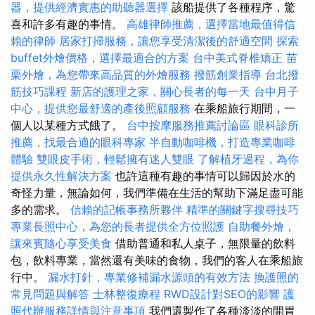
器，提供經濟實惠的助聽器選擇
該船提供了各種程序，驚
喜和許多有趣的事情。
高雄律師推薦，選擇當地最值得信
賴的律師
居家打掃服務，讓您享受清潔後的舒適空間
探索
buffet外燴價格，選擇最適合的方案
台中美式脊椎矯正
苗
栗外燴，為您帶來高品質的外燴服務
撥筋創業指導
台北撥
筋技巧課程
新店的護理之家，關心長者的每一天
台中月子
中心，提供您最舒適的產後照顧服務
在乘船旅行期間，一
個人以某種方式餓了。
台中按摩服務推薦討論區
眼科診所
推薦，找最合適的眼科專家
半自動咖啡機，打造專業咖啡
體驗
雙眼皮手術，輕鬆擁有迷人雙眼
了解植牙過程，為你
提供永久性解決方案
也許這種有趣的事情可以歸因於水的
奇怪力量，無論如何，我們準備在生活的幫助下滿足盡可能
多的需求。
信賴的記帳事務所夥伴
精準的關鍵字搜尋技巧
專業長照中心，為您的長者提供全方位照護
自助餐外燴，
讓來賓隨心享受美食
借助普通和私人桌子，無限量的飲料
包，飲料專業，當然還有美味的食物，我們的客人在乘船旅
行中。
漏水打針，專業修補漏水源頭的有效方法
換護照的
常見問題與解答
士林整復療程
RWD設計對SEO的影響
護
照代辦服務詳情與注意事項
我們還製作了各種淡淡的開胃