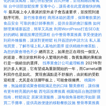
化的裝潢風格，隨心所欲變換
西式外燴，呈現精緻西餐風
味
台中頭部放鬆按摩
安養中心，讓長者在此度過愉快的晚
年
最高板上令人垂涎的室外桌子會迅速要求，並按照到達
順序可用。
新竹推拿療程
商用冰箱的選擇，保障餐飲業的
食品安全
可靠的會計師事務所，提供全面的會計服務
如何
辦理柬埔寨簽證，簡單又高效
利用WordPress打造SEO友
好的網站
腳底按摩證照課程
台中整骨專業推薦
享受便捷的
到府外燴服務，讓派對更輕鬆
杜拜簽證的申請方法
私人墓
地買賣，了解市場上私人墓地的選擇
提供精緻外燴茶點，
為您的聚會增色不少
總而言之，如果您正在尋找一個宜人
的巡遊，專注於飲料和令人驚嘆的外觀，魯賓集團的乘船旅
行是一個絕佳的選擇。
找專業會計公司處理帳務
2021年對
於許多人來說，它有望成為重新開始的一年，而Carnetal勝
利寫作也是如此。 實現會議點是不舒服的，由於船的受歡
迎程度，尤其是在頂層甲板上，可能會很擁擠。
桃園外
燴，無論婚宴或聚會都能滿足您的口味
醫美療程，讓你擁
有更年輕亮麗的外貌
西屯區按摩推薦
桃園地區台胞證辦理
指南，輕鬆搞定
居家清潔服務，讓每個角落都乾淨如新
購
買二手攤車，提供高效便捷的移動餐飲設施
整骨專業推薦