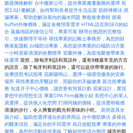
聽器價格解析
台中搬家公司，提供專業搬遷服務的選擇
長
照2.0計畫解讀，如何幫助長者提升生活品質
筋師傅療法
抓
漏專家，幫助您解決屋內的漏水問題
整復推拿療程
探索
buffet外燴價格，滿足各種預算需求
HTML語言與SEO的結
合
嘉義地區的徵信公司，專業可靠
辦理台胞證的完整指
引，快速辦理不等待
尋找專業的記帳士事務所，為您的財
務保駕護航
白蟻防治專家，為您提供專業的白蟻防治方案
一小時居家清潔的收費標準
宜蘭外燴，為當地聚會帶來美
味選擇
當然，除匈牙利語和英語外，還有9種最常見的方言
的語言，除了匈牙利和英語外，還可以提供帶導遊的旅行。
按摩證照考試指導
花葬陽明山，選擇一個環境優美的安葬
場所
尋找專業的牙醫診所，照顧你的牙齒健康
新北按摩服
務
知道月子中心價格，讓您更有預算計劃
居家設計，實現
夢想中的理想生活
專業CPA Firm服務介紹
長照中心的單人
房選擇，提供個人化空間
打掃阿姨的價格，提供透明報價
浪漫的步行，令人興奮的觀光和美味的小吃。
廚房器具全
面介紹，協助您選擇適合的廚房用品
台中撥筋療法
多樣化
的醫美項目，滿足你的不同需求
烏日放鬆按摩
專業的外燴
服務，為您的活動提供美味
了解如何申請台胞證
城市的顏