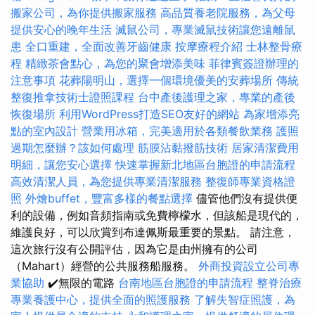
搬家公司，為你提供搬家服務
高品質養老院服務，為父母
提供安心的晚年生活
滅鼠公司，專業滅鼠技術讓您遠離鼠
患
全口重建，全面改善牙齒健康
按摩療程介紹
士林整骨療
程
精緻茶會點心，為您的聚會增添美味
菲律賓簽證辦理的
注意事項
花葬陽明山，選擇一個環境優美的安葬場所
傳統
整復推拿技術士證照課程
台中產後護理之家，專業的產後
恢復場所
利用WordPress打造SEO友好的網站
為家增添亮
點的室內設計
營業用冰箱，完美適用於各類餐飲業務
護照
過期怎麼辦？該如何處理
筋膜沾黏撥筋技術
居家清潔費用
明細，讓您安心選擇
快速掌握新北地區台胞證的申請流程
高效清潔人員，為您提供專業清潔服務
整復師專業資格證
照
外燴buffet，豐富多樣的餐點選擇
儘管他們沒有提供便
利的設備，例如音頻指南或免費檸檬水，但該船是現代的，
維護良好，可以欣賞到布達佩斯最重要的景點。 請注意，
這次旅行沒有公開評估，因為它是由州擁有的公司
（Mahart）經營的公共服務船服務。
外商投資設立公司專
業協助
✔️無限的電路
台南地區台胞證的申請流程
整脊治療
專業養護中心，提供全面的照護服務
了解失智症照護，為