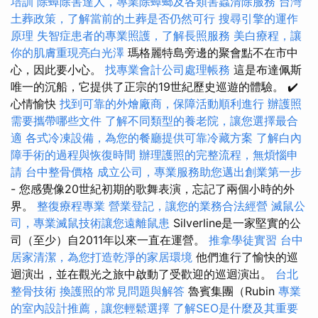
培訓
除蟑除害達人，專業除蟑螂及各類害蟲清除服務
台灣
土葬政策，了解當前的土葬是否仍然可行
搜尋引擎的運作
原理
失智症患者的專業照護，了解長照服務
美白療程，讓
你的肌膚重現亮白光澤
瑪格麗特島旁邊的聚會點不在市中
心，因此要小心。
找專業會計公司處理帳務
這是布達佩斯
唯一的沉船，它提供了正宗的19世紀歷史巡遊的體驗。 ✔️
心情愉快
找到可靠的外燴廠商，保障活動順利進行
辦護照
需要攜帶哪些文件
了解不同類型的養老院，讓您選擇最合
適
各式冷凍設備，為您的餐廳提供可靠冷藏方案
了解白內
障手術的過程與恢復時間
辦理護照的完整流程，無煩惱申
請
台中整骨價格
成立公司，專業服務助您邁出創業第一步
- 您感覺像20世紀初期的歌舞表演，忘記了兩個小時的外
界。
整復療程專業
營業登記，讓您的業務合法經營
滅鼠公
司，專業滅鼠技術讓您遠離鼠患
Silverline是一家堅實的公
司（至少）自2011年以來一直在運營。
推拿學徒實習
台中
居家清潔，為您打造乾淨的家居環境
他們進行了愉快的巡
迴演出，並在觀光之旅中啟動了受歡迎的巡迴演出。
台北
整骨技術
換護照的常見問題與解答
魯賓集團（Rubin
專業
的室內設計推薦，讓您輕鬆選擇
了解SEO是什麼及其重要