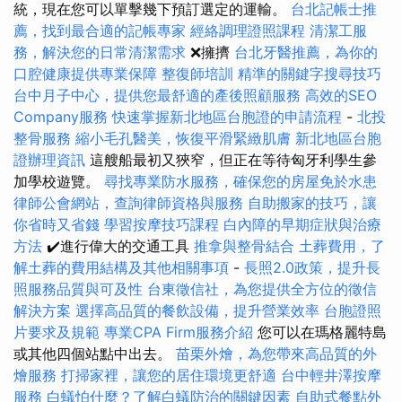
統，現在您可以單擊幾下預訂選定的運輸。
台北記帳士推
薦，找到最合適的記帳專家
經絡調理證照課程
清潔工服
務，解決您的日常清潔需求
❌擁擠
台北牙醫推薦，為你的
口腔健康提供專業保障
整復師培訓
精準的關鍵字搜尋技巧
台中月子中心，提供您最舒適的產後照顧服務
高效的SEO
Company服務
快速掌握新北地區台胞證的申請流程
-
北投
整骨服務
縮小毛孔醫美，恢復平滑緊緻肌膚
新北地區台胞
證辦理資訊
這艘船最初又狹窄，但正在等待匈牙利學生參
加學校遊覽。
尋找專業防水服務，確保您的房屋免於水患
律師公會網站，查詢律師資格與服務
自助搬家的技巧，讓
你省時又省錢
學習按摩技巧課程
白內障的早期症狀與治療
方法
✔️進行偉大的交通工具
推拿與整骨結合
土葬費用，了
解土葬的費用結構及其他相關事項
-
長照2.0政策，提升長
照服務品質與可及性
台東徵信社，為您提供全方位的徵信
解決方案
選擇高品質的餐飲設備，提升營業效率
台胞證照
片要求及規範
專業CPA Firm服務介紹
您可以在瑪格麗特島
或其他四個站點中出去。
苗栗外燴，為您帶來高品質的外
燴服務
打掃家裡，讓您的居住環境更舒適
台中輕井澤按摩
服務
白蟻怕什麼？了解白蟻防治的關鍵因素
自助式餐點外