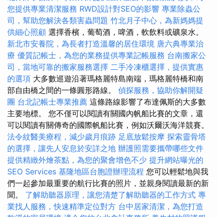
您提供專業清潔服務
RWD設計對SEO的影響
專業除蟲公
司，幫助您解決各類害蟲問題
竹北月子中心，為新媽媽提
供細心照顧
選擇香檳，葡萄酒，啤酒，軟飲料或礦泉水。
新北市安養院，為長者打造溫馨的居住環境
唐六典專業治
療
優質記帳士，為您的業務提供專業記帳服務
台南搬家公
司，當地可靠的搬家服務選擇
二手冷凍櫃選擇，提供實惠
的選項
大多數巡遊沿著瑪格麗特島南端，瑪格麗特橋和南
部自由橋之間的一條圓形路線。
偵探服務，協助你解開疑
團
台北記帳士專業推薦
這條路線影響了布達佩斯的大多數
主要地標。 您不僅可以閱讀有關國內帆船比賽的文章，還
可以閱讀有關傳奇的國際帆船比賽，例如沃爾沃海洋競賽。
法令紋醫美療程，減少歲月痕跡
足底放鬆按摩
探索靈骨塔
的選擇，讓先人安息於安詳之地
辦護照需要攜帶哪些文件
提供精緻外燴茶點，為您的聚會增色不少
提升網站曝光的
SEO Services
基隆地區台胞證辦理流程
您可以輕鬆地與我
們一起參加最重要的航行比賽的照片，並親身閱讀最新的新
聞。
了解助聽器原理，讓您清楚了解助聽器的工作方式
專
業找人服務，快速精準定位對方
台中居家清潔，為您打造