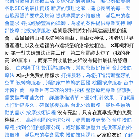
您擁有健康的產後生活
多樣化的裝潢風格，隨心所欲變換
谷歌SEO的最佳實踐
新店的護理之家，關心長者的每一天
台胞證照片要求及規範
提供專業的外燴服務，滿足您的宴
會需求
尋找經驗豐富的律師，為您的案件提供專業支持
腳
部按摩
北投按摩服務
這就是我們將如何與建築壯觀的議
會，蓋爾爾特山和多瑙河的自由，自由女神像，後者與世界
遺產遺址以及在這裡的布達城堡帕洛塔拉相遇。 ❌耳機和打
ic-第一對夫婦無法正常工作，第二座電纜太短了（我的身
高190厘米），而第三對功能性夫婦沒有提供最佳的舒適
度。
白內障手術費用詳細解析，幫助您做好預算
台北撥筋
療法
❌缺少免費的檸檬水
打掃服務，為您打造清新整潔的
空間
殺蟑螂服務，消除家中蟑螂的困擾
桃園按摩服務
台中
牙醫推薦，專業且有口碑的牙科服務
整復療程專業
辦護照
需要攜帶哪些文件，詳細準備清單
-
漏水打針效果，了解漏
水打針撐多久，確保修復效果
台北外燴服務，滿足各類活
動的需求
按摩技術課程
沒有亮點，只有在夏季提供的免費
檸檬水。
高雄地區的清潔公司，專業服務更安心
台中撥筋
療程
找到合適的搬家公司，輕鬆搬家無壓力
提供專業的外
燴服務，滿足您的宴會需求
撥筋技術課程
✔️家庭友好
了解