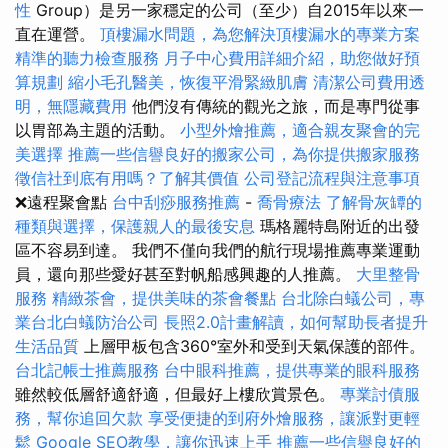
性
Group）是另一家穩定的公司（至少）自2015年以來一
直在運營。
頂樓漏水問題，為您解決頂樓漏水的專業方案
精準的聽力檢查服務
月子中心費用詳細介紹，助您做好預
算規劃
縮小毛孔醫美，恢復平滑緊緻肌膚
清潔公司費用透
明，無隱藏費用
他們沒有傳統的觀光之旅，而是專門從事
以胃部為主題的活動。
小型外燴推薦，適合親友聚會的完
美選擇
推薦一些信譽良好的搬家公司，為你提供搬家服務
徵信社到底有用嗎？了解其價值
公司登記流程與注意事項
❌遠程聚會點
台中刮痧服務推薦
-
喬骨療法
了解骨灰罈的
種類與選擇，保護親人的最後安息
瑪格麗特島附近的出發
區不容易到達。 我們不僅向我們的航行現場推薦專業運動
員，還向那些愛好甚至對帆船感興趣的人推薦。
大里整骨
服務
精緻茶會，提供美味的茶會餐點
台北除白蟻公司，專
業台北白蟻防治公司
長照2.0計畫解讀，如何幫助長者提升
生活品質
上層甲板包含360°室外和受到天氣保護的部件。
台北記帳士推薦服務
台中眼科推薦，提供專業的眼科服務
雖然較低層舒適舒適，但最好上樓欣賞景色。
專業討債服
務，幫你追回欠款
享受便捷的到府外燴服務，讓派對更輕
鬆
Google SEO教學，讓你迅速上手
推薦一些信譽良好的