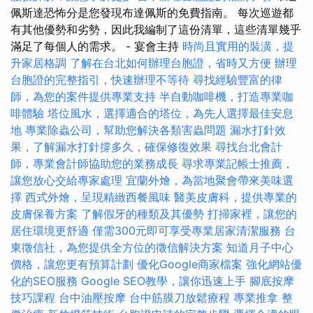
佩斯達恐怖分是您發現布達佩斯的免費指南。 每次巡遊都
有其他優勢和劣勢，因此我編制了這份清單，這些清單幾乎
滿足了每個人的需求。 - 宴會主持
時尚且實用的裝潢，提
升家居格調
了解在台北如何辦理台胞證，省時又方便
辦理
台胞證的完整指引，快速辦理不等待
尋找經驗豐富的律
師，為您的案件提供專業支持
半自動咖啡機，打造專業咖
啡體驗
塔位風水，選擇適合的塔位，為先人選擇最佳安息
地
專業除蟲公司，幫助您解決各類害蟲問題
漏水打針效
果，了解漏水打針撐多久，確保修復效果
尋找台北會計
師，專業會計師協助您的業務成長
尋求專業記帳士推薦，
讓您放心交給專家處理
宜蘭外燴，為當地聚會帶來美味選
擇
西式外燴，呈現精緻西餐風味
醫美皮膚科，提供專業的
皮膚保養方案
了解假牙的種類及其優勢
打掃家裡，讓您的
居住環境更舒適
僅需300元即可享受專業居家清潔服務
台
東徵信社，為您提供全方位的徵信解決方案
知道月子中心
價格，讓您更有預算計劃
優化Google商家檔案
強化網站優
化的SEO服務
Google SEO教學，讓你迅速上手
腳底按摩
技巧課程
台中油壓按摩
台中筋膜刀放鬆療程
專業推拿
整