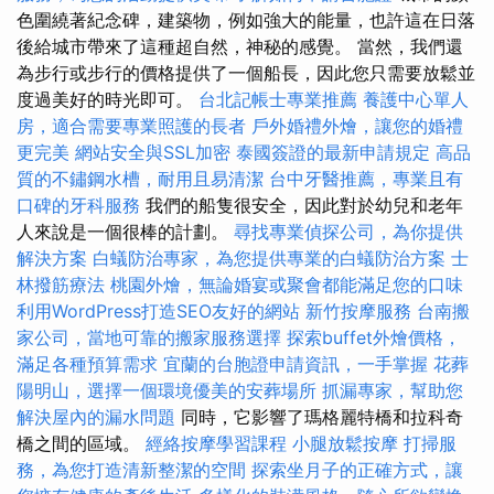
色圍繞著紀念碑，建築物，例如強大的能量，也許這在日落
後給城市帶來了這種超自然，神秘的感覺。 當然，我們還
為步行或步行的價格提供了一個船長，因此您只需要放鬆並
度過美好的時光即可。
台北記帳士專業推薦
養護中心單人
房，適合需要專業照護的長者
戶外婚禮外燴，讓您的婚禮
更完美
網站安全與SSL加密
泰國簽證的最新申請規定
高品
質的不鏽鋼水槽，耐用且易清潔
台中牙醫推薦，專業且有
口碑的牙科服務
我們的船隻很安全，因此對於幼兒和老年
人來說是一個很棒的計劃。
尋找專業偵探公司，為你提供
解決方案
白蟻防治專家，為您提供專業的白蟻防治方案
士
林撥筋療法
桃園外燴，無論婚宴或聚會都能滿足您的口味
利用WordPress打造SEO友好的網站
新竹按摩服務
台南搬
家公司，當地可靠的搬家服務選擇
探索buffet外燴價格，
滿足各種預算需求
宜蘭的台胞證申請資訊，一手掌握
花葬
陽明山，選擇一個環境優美的安葬場所
抓漏專家，幫助您
解決屋內的漏水問題
同時，它影響了瑪格麗特橋和拉科奇
橋之間的區域。
經絡按摩學習課程
小腿放鬆按摩
打掃服
務，為您打造清新整潔的空間
探索坐月子的正確方式，讓