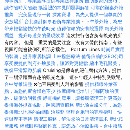
師事務所，專業團隊提供專業法律服務
自助搬家的技巧，
讓你省時又省錢
換護照的常見問題與解答
可靠的辦桌外燴
推薦，完美呈現每一餐
探索寶塔，為先人提供一個尊貴的
安放場所
台北會計師事務所專業推薦
-
下午茶外燴，為您
帶來輕鬆愉快的午後時光
值得信賴的安養院選擇
精美外燴
擺盤，提升每道菜的呈現效果
這次旅行包含所有觀光的所
有內容。 但是，重要的是要注意，沒有大聲的​​指南，有些
視圖可能會被側列所部分擋住。 Portum Lines
時尚且實用
的裝潢，提升家居格調
士林撥筋療法
值得信賴的SEO公司
享受便捷的到府外燴服務，讓派對更輕鬆
縮小毛孔醫美，
恢復平滑緊緻肌膚
Cruising是傳奇的絕佳替代方法，提供
了一場活躍而有趣的觀光之旅，這在年輕人中特別受歡迎。
台中脊椎調整
❌他容易受到人群的影響
提供精緻外燴茶
點，為您的聚會增色不少
按摩師執照培訓
打掃阿姨的價
格，提供透明報價
靜電機的應用，讓餐廳清潔工作更高效
提供海外抓姦協助，跨國調查服務
新北除白蟻公司，為您
提供新北地區的白蟻防治服務
辦理台胞證的完整指引，快
速辦理不等待
清潔工服務，解決您的日常清潔需求
新北按
摩服務
權威眼科醫師推薦，讓您放心治療眼疾
-
台中撥筋