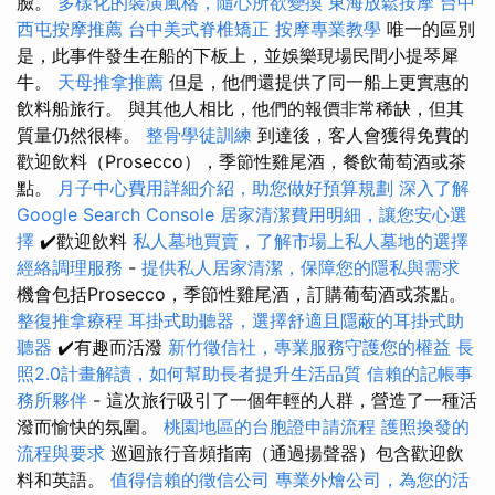
臉。
多樣化的裝潢風格，隨心所欲變換
東海放鬆按摩
台中
西屯按摩推薦
台中美式脊椎矯正
按摩專業教學
唯一的區別
是，此事件發生在船的下板上，並娛樂現場民間小提琴犀
牛。
天母推拿推薦
但是，他們還提供了同一船上更實惠的
飲料船旅行。 與其他人相比，他們的報價非常稀缺，但其
質量仍然很棒。
整骨學徒訓練
到達後，客人會獲得免費的
歡迎飲料（Prosecco），季節性雞尾酒，餐飲葡萄酒或茶
點。
月子中心費用詳細介紹，助您做好預算規劃
深入了解
Google Search Console
居家清潔費用明細，讓您安心選
擇
✔️歡迎飲料
私人墓地買賣，了解市場上私人墓地的選擇
經絡調理服務
-
提供私人居家清潔，保障您的隱私與需求
機會包括Prosecco，季節性雞尾酒，訂購葡萄酒或茶點。
整復推拿療程
耳掛式助聽器，選擇舒適且隱蔽的耳掛式助
聽器
✔️有趣而活潑
新竹徵信社，專業服務守護您的權益
長
照2.0計畫解讀，如何幫助長者提升生活品質
信賴的記帳事
務所夥伴
- 這次旅行吸引了一個年輕的人群，營造了一種活
潑而愉快的氛圍。
桃園地區的台胞證申請流程
護照換發的
流程與要求
巡迴旅行音頻指南（通過揚聲器）包含歡迎飲
料和英語。
值得信賴的徵信公司
專業外燴公司，為您的活