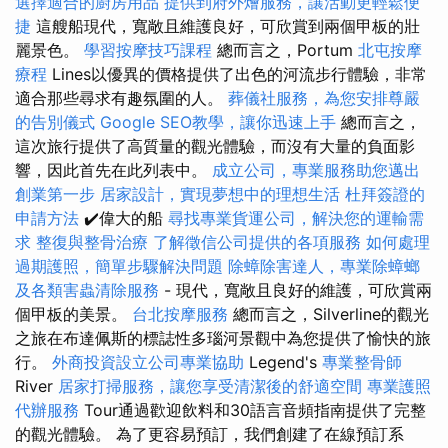
選擇適合的廚房用品
提供到府外燴服務，讓活動更輕鬆便
捷
這艘船現代，寬敞且維護良好，可欣賞到兩個甲板的壯
麗景色。
學習按摩技巧課程
總而言之，Portum
北屯按摩
療程
Lines以優異的價格提供了出色的河流步行體驗，非常
適合那些尋求有趣氛圍的人。
葬儀社服務，為您安排尊嚴
的告別儀式
Google SEO教學，讓你迅速上手
總而言之，
這次旅行提供了高質量的觀光體驗，而沒有大量的負面影
響，因此首先在此列表中。
成立公司，專業服務助您邁出
創業第一步
居家設計，實現夢想中的理想生活
杜拜簽證的
申請方法
✔️偉大的船
尋找專業貨運公司，解決您的運輸需
求
整復與整骨治療
了解徵信公司提供的各項服務
如何處理
過期護照，簡單步驟解決問題
除蟑除害達人，專業除蟑螂
及各類害蟲清除服務
- 現代，寬敞且良好的維護，可欣賞兩
個甲板的美景。
台北按摩服務
總而言之，Silverline的觀光
之旅在布達佩斯的標誌性多瑙河景觀中為您提供了愉快的旅
行。
外商投資設立公司專業協助
Legend's
專業整骨師
River
居家打掃服務，讓您享受清潔後的舒適空間
專業護照
代辦服務
Tour通過歡迎飲料和30語言音頻指南提供了完整
的觀光體驗。 為了更容易預訂，我們創建了在線預訂系