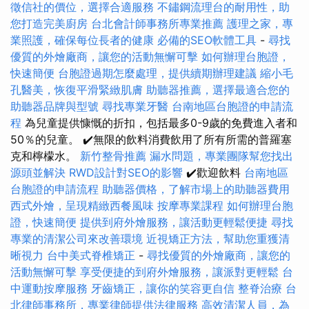
徵信社的價位，選擇合適服務
不鏽鋼流理台的耐用性，助
您打造完美廚房
台北會計師事務所專業推薦
護理之家，專
業照護，確保每位長者的健康
必備的SEO軟體工具
-
尋找
優質的外燴廠商，讓您的活動無懈可擊
如何辦理台胞證，
快速簡便
台胞證過期怎麼處理，提供續期辦理建議
縮小毛
孔醫美，恢復平滑緊緻肌膚
助聽器推薦，選擇最適合您的
助聽器品牌與型號
尋找專業牙醫
台南地區台胞證的申請流
程
為兒童提供慷慨的折扣，包括最多0-9歲的免費進入者和
50％的兒童。 ✔️無限的飲料消費飲用了所有所需的普羅塞
克和檸檬水。
新竹整骨推薦
漏水問題，專業團隊幫您找出
源頭並解決
RWD設計對SEO的影響
✔️歡迎飲料
台南地區
台胞證的申請流程
助聽器價格，了解市場上的助聽器費用
西式外燴，呈現精緻西餐風味
按摩專業課程
如何辦理台胞
證，快速簡便
提供到府外燴服務，讓活動更輕鬆便捷
尋找
專業的清潔公司來改善環境
近視矯正方法，幫助您重獲清
晰視力
台中美式脊椎矯正
-
尋找優質的外燴廠商，讓您的
活動無懈可擊
享受便捷的到府外燴服務，讓派對更輕鬆
台
中運動按摩服務
牙齒矯正，讓你的笑容更自信
整脊治療
台
北律師事務所，專業律師提供法律服務
高效清潔人員，為