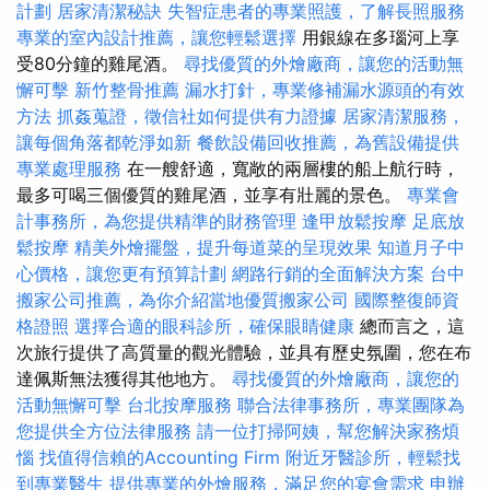
計劃
居家清潔秘訣
失智症患者的專業照護，了解長照服務
專業的室內設計推薦，讓您輕鬆選擇
用銀線在多瑙河上享
受80分鐘的雞​​尾酒。
尋找優質的外燴廠商，讓您的活動無
懈可擊
新竹整骨推薦
漏水打針，專業修補漏水源頭的有效
方法
抓姦蒐證，徵信社如何提供有力證據
居家清潔服務，
讓每個角落都乾淨如新
餐飲設備回收推薦，為舊設備提供
專業處理服務
在一艘舒適，寬敞的兩層樓的船上航行時，
最多可喝三個優質的雞尾酒，並享有壯麗的景色。
專業會
計事務所，為您提供精準的財務管理
逢甲放鬆按摩
足底放
鬆按摩
精美外燴擺盤，提升每道菜的呈現效果
知道月子中
心價格，讓您更有預算計劃
網路行銷的全面解決方案
台中
搬家公司推薦，為你介紹當地優質搬家公司
國際整復師資
格證照
選擇合適的眼科診所，確保眼睛健康
總而言之，這
次旅行提供了高質量的觀光體驗，並具有歷史氛圍，您在布
達佩斯無法獲得其他地方。
尋找優質的外燴廠商，讓您的
活動無懈可擊
台北按摩服務
聯合法律事務所，專業團隊為
您提供全方位法律服務
請一位打掃阿姨，幫您解決家務煩
惱
找值得信賴的Accounting Firm
附近牙醫診所，輕鬆找
到專業醫生
提供專業的外燴服務，滿足您的宴會需求
申辦