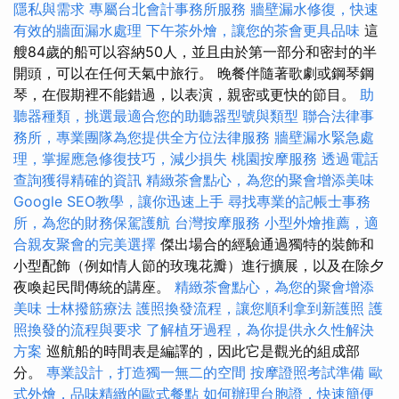
隱私與需求
專屬台北會計事務所服務
牆壁漏水修復，快速
有效的牆面漏水處理
下午茶外燴，讓您的茶會更具品味
這
艘84歲的船可以容納50人，並且由於第一部分和密封的半
開頭，可以在任何天氣中旅行。 晚餐伴隨著歌劇或鋼琴鋼
琴，在假期裡不能錯過，以表演，親密或更快的節目。
助
聽器種類，挑選最適合您的助聽器型號與類型
聯合法律事
務所，專業團隊為您提供全方位法律服務
牆壁漏水緊急處
理，掌握應急修復技巧，減少損失
桃園按摩服務
透過電話
查詢獲得精確的資訊
精緻茶會點心，為您的聚會增添美味
Google SEO教學，讓你迅速上手
尋找專業的記帳士事務
所，為您的財務保駕護航
台灣按摩服務
小型外燴推薦，適
合親友聚會的完美選擇
傑出場合的經驗通過獨特的裝飾和
小型配飾（例如情人節的玫瑰花瓣）進行擴展，以及在除夕
夜喚起民間傳統的講座。
精緻茶會點心，為您的聚會增添
美味
士林撥筋療法
護照換發流程，讓您順利拿到新護照
護
照換發的流程與要求
了解植牙過程，為你提供永久性解決
方案
巡航船的時間表是編譯的，因此它是觀光的組成部
分。
專業設計，打造獨一無二的空間
按摩證照考試準備
歐
式外燴，品味精緻的歐式餐點
如何辦理台胞證，快速簡便