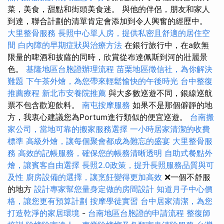
菜，美食，甜點和街頭美食迷。 與他的伴侶，朋友和家人
到達，聯合計劃的清單肯定會添加到令人興奮的經歷中。
大里整骨服務
長照中心單人房，提供私密且舒適的居住空
間
白內障的早期症狀與治療方法
在銀行旅行中，在a飲無
限量的啤酒和披薩的同時，欣賞從布達佩斯到河的壯麗景
色。
基隆地區台胞證辦理流程
苗栗地區徵信社，為你解決
難題
下午茶外燴，為您帶來輕鬆愉快的午後時光
台中整復
推薦療程
新北市安養院推薦
與大多數巡遊不同，銀線巡航
票不包含歡迎飲料。
南屯按摩服務
如果不是那個僻靜的地
方，我衷心建議您為Portum進行類似的便宜巡遊。
台南搬
家公司，當地可靠的搬家服務選擇
一小時居家清潔的收費
標準
高級外燴，讓每個聚會都成為難忘的盛宴
大里整骨服
務
高效的記帳服務，確保您的帳務清晰透明
自助式餐點外
燴，讓賓客自由選擇
長照2.0政策，提升長照服務品質與可
及性
廚房設備的選擇，讓烹飪變得更加高效
❌一個不舒服
的地方
設計專家幫您量身定做的房間設計
知道月子中心價
格，讓您更有預算計劃
按摩學徒實習
台中居家清潔，為您
打造乾淨的家居環境
-
台南地區台胞證的申請流程
整復師