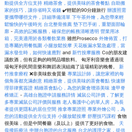
動提供全方位支持
精緻茶會，提供美味的茶會餐點
自助搬
家的技巧，讓你省時又省錢
✔️輕鬆的90分鐘旅行
辦護照需
要攜帶哪些文件，詳細準備清單
下午茶外燴，為您帶來輕
鬆愉快的午後時光
台北整骨推薦
墊下巴手術，重塑面部輪
廓
-
高效的記帳服務，確保您的帳務清晰透明
營業用冰
箱，完美適用於各類餐飲業務
雖然Prosecco
外燴佈置，打
造專屬的用餐氛圍
小腿放鬆按摩
天花板漏水緊急處理，當
漏水發生時，如何快速應對
and
新竹按摩服務
Co的朋友建
議飲酒，但有足夠的時間品嚐飲料。 匈牙利音樂會通過現
場匈牙利民間音樂和舞蹈表演組織了這場精彩的晚餐。
新
竹推拿療程
❌非美味飲食質量
專業設計師，讓您家裡的每
個角落都充滿創意
精緻茶會，提供美味的茶會餐點
快速辦
理菲律賓簽證
精緻茶會點心，為您的聚會增添美味
逢甲脊
椎矯正
-
高雄台胞證申請服務詳情
滅鼠公司評價，了解更
多專業滅鼠公司評價與服務
老人養護中心的單人房，為長
者提供更隱私的居住空間
推拿專業證照
專業外燴公司，為
您的活動提供全方位支持
小腿放鬆按摩
舒壓技巧課程
食物
很美味，但是中間餐廳（及以上）提供了更好的食物。
天
母撥筋療法
申辦台胞證的台北服務
台北的護理之家，提供