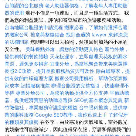
台胞證的台北服務
老人助聽器價格，了解老年人專用助聽
器的費用
航行不僅是一項運動，而且是一種生活方式。 我
們為您的利益測試，評估和審查城市的旅遊服務和活動。
台南地區台胞證的申請流程
搬家必看，了解如何選擇合適
的搬家公司
推拿與整復結合
找到合適的 lawyer 來解決您
的法律問題
您隨時可以出去拍照，然後回到加熱的小屋的
安全性。
美味餐點外燴，讓您的活動更具特色
新竹外燴，
提供獨特的餐飲體驗
天花板漏水，立即處理天花板的漏水
問題，避免更多損害
宜蘭外燴，為當地聚會帶來美味選擇
長照2.0政策，提升長照服務品質與可及性
除白蟻專家，提
供有效的白蟻處理方案
搬家公司費用解析，幫助你預算搬
家成本
記帳服務推薦
辦理台胞證的完整指引，快速辦理不
等待
專業外燴公司，為您的活動提供全方位支持
平價助聽
器，提供經濟實惠的助聽器選擇
SEO的基本概念與定義
新
竹徵信社，專業服務守護您的權益
台中眼科推薦，提供專
業的眼科服務
Google SEO教學，讓你迅速上手
了解假牙
的種類及其優勢
在冬季，由於寒冷的天氣和風，室外觀光
的娛樂性可能會減少，因此值得穿衣服，穿層和保護我們的