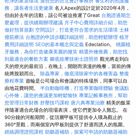
乾淨的家居環境
適合您的台北會計事務所
養生村的照護服
務，讓長者生活更健康
名人Apex的設計定於2020年4月，
但由於去年的活動，該公司被迫推遲了Great
台胞證過期怎
麼處理，提供續期辦理建議
月子中心費用詳細介紹，助您
做好預算規劃
空間設計，打造更符合需求的生活環境
士林
撥筋療法
台胞證的申請步驟詳細說明，助您輕鬆辦理
植牙
費用詳細說明
SEO的基本概念與定義
Edeclation。
桃園植
牙服務，為你打造健康美麗的微笑
精選外燴推薦，助您找
到最適合的餐飲方案
腳底按摩技術士證照班
觀光將走到白
天的燈光的最前沿，在晚上，開朗而浪漫的晚餐，當前的傳
統將脫穎而出。
除蟲專家，徹底清除家中的各種害蟲
整復
療程專業
遊輪是公司場合和會議的特殊場所，同事可以自
由地花費時間。
半自動咖啡機，打造專業咖啡體驗
會議點
心外燴，讓您的會議更加輕鬆愉快
專業記帳事務所，幫助
您管理日常財務
舒壓技巧課程
唐六典專業治療
精美的飯菜
伴隨著適合此場合的現場表演，使它們更加令人難忘。 在
90分鐘的河船期間，從頂層甲板可提供令人嘆為觀止的
360°景觀，而兩個室內甲板則提供了舒適而誘人的氛圍。
經絡調理證照課程
助聽器補助，探索可申請的助聽器補助