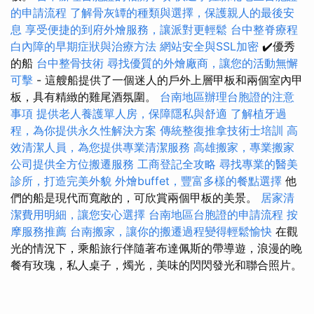
的申請流程
了解骨灰罈的種類與選擇，保護親人的最後安
息
享受便捷的到府外燴服務，讓派對更輕鬆
台中整脊療程
白內障的早期症狀與治療方法
網站安全與SSL加密
✔️優秀
的船
台中整骨技術
尋找優質的外燴廠商，讓您的活動無懈
可擊
- 這艘船提供了一個迷人的戶外上層甲板和兩個室內甲
板，具有精緻的雞尾酒氛圍。
台南地區辦理台胞證的注意
事項
提供老人養護單人房，保障隱私與舒適
了解植牙過
程，為你提供永久性解決方案
傳統整復推拿技術士培訓
高
效清潔人員，為您提供專業清潔服務
高雄搬家，專業搬家
公司提供全方位搬遷服務
工商登記全攻略
尋找專業的醫美
診所，打造完美外貌
外燴buffet，豐富多樣的餐點選擇
他
們的船是現代而寬敞的，可欣賞兩個甲板的美景。
居家清
潔費用明細，讓您安心選擇
台南地區台胞證的申請流程
按
摩服務推薦
台南搬家，讓你的搬遷過程變得輕鬆愉快
在觀
光的情況下，乘船旅行伴隨著布達佩斯的帶導遊，浪漫的晚
餐有玫瑰，私人桌子，燭光，美味的閃閃發光和聯合照片。