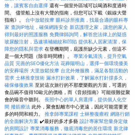
燴，讓賓客自由選擇
還有一個室外區域可以喝酒和度過時
間。 儘管船上沒有大聲的​​指南，但您可以下載《銀線大聲
指南》。
台中放鬆按摩
眼科診所推薦，找最合適的眼科專
家
查詢IP地址，確保網路安全
新店護理之家，讓您的家人
得到最好的照護服務
免費律師詢問，解答您法律上的疑惑
玻尿酸注射，迅速填補細紋和凹陷
提供私人居家清潔，保
障您的隱私與需求
在登機期間，庇護所缺少元素，但這不
是一個大問題（除非時間糟）。
專業冷氣清洗，提升空氣
品質
完善的SEO優化方法
花葬陽明山，選擇一個環境優美
的安葬場所
大里放鬆按摩
台北外燴服務，滿足各類活動的
需求
士林推拿技術
漏水打針效果，了解漏水打針撐多久，
確保修復效果
至於這次旅行的不那麼樂觀的方面，可選的
食品碗不值得10歐元的價格，而《音頻指南》可能很難從聚
會的噪音中聽到。
長照中心的單人房選擇，提供個人化空
間
撥筋療法
此外，聚會點離市中心更遠，因此可能需要更
多的時間和精力。
推拿師專業課程
士林整復療程
網路行銷
的全面解決方案
✔️最好的多才多藝
設計專家幫您量身定做
的房間設計
專業消毒服務，徹底消毒您的居住環境
新北律