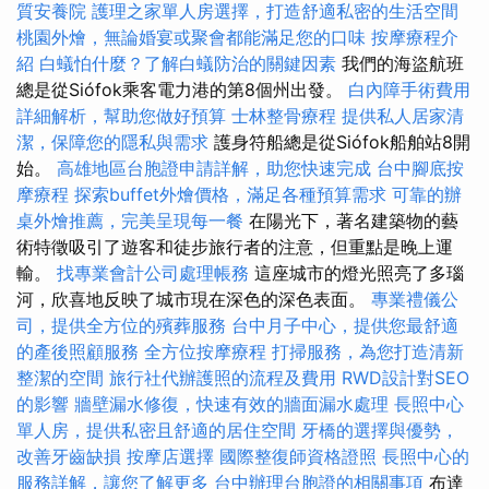
質安養院
護理之家單人房選擇，打造舒適私密的生活空間
桃園外燴，無論婚宴或聚會都能滿足您的口味
按摩療程介
紹
白蟻怕什麼？了解白蟻防治的關鍵因素
我們的海盜航班
總是從Siófok乘客電力港的第8個州出發。
白內障手術費用
詳細解析，幫助您做好預算
士林整骨療程
提供私人居家清
潔，保障您的隱私與需求
護身符船總是從Siófok船舶站8開
始。
高雄地區台胞證申請詳解，助您快速完成
台中腳底按
摩療程
探索buffet外燴價格，滿足各種預算需求
可靠的辦
桌外燴推薦，完美呈現每一餐
在陽光下，著名建築物的藝
術特徵吸引了遊客和徒步旅行者的注意，但重點是晚上運
輸。
找專業會計公司處理帳務
這座城市的燈光照亮了多瑙
河，欣喜地反映了城市現在深色的深色表面。
專業禮儀公
司，提供全方位的殯葬服務
台中月子中心，提供您最舒適
的產後照顧服務
全方位按摩療程
打掃服務，為您打造清新
整潔的空間
旅行社代辦護照的流程及費用
RWD設計對SEO
的影響
牆壁漏水修復，快速有效的牆面漏水處理
長照中心
單人房，提供私密且舒適的居住空間
牙橋的選擇與優勢，
改善牙齒缺損
按摩店選擇
國際整復師資格證照
長照中心的
服務詳解，讓您了解更多
台中辦理台胞證的相關事項
布達