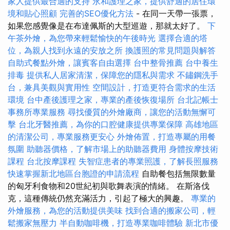
家人提供最合適的支持
永和護理之家，提供舒適的居住環
境和貼心照顧
完善的SEO優化方法
- 在同一天帶一張票，
如果您感覺像是在布達佩斯的大型巡遊，那就太好了。
下
午茶外燴，為您帶來輕鬆愉快的午後時光
選擇合適的塔
位，為親人找到永遠的安放之所
換護照的常見問題與解答
自助式餐點外燴，讓賓客自由選擇
台中整骨推薦
台中養生
排毒
提供私人居家清潔，保障您的隱私與需求
不鏽鋼洗手
台，兼具美觀與實用性
空間設計，打造更符合需求的生活
環境
台中產後護理之家，專業的產後恢復場所
台北記帳士
事務所專業服務
尋找優質的外燴廠商，讓您的活動無懈可
擊
台北牙醫推薦，為你的口腔健康提供專業保障
高雄地區
的清潔公司，專業服務更安心
外燴佈置，打造專屬的用餐
氛圍
助聽器價格，了解市場上的助聽器費用
身體按摩技術
課程
台北按摩課程
失智症患者的專業照護，了解長照服務
快速掌握新北地區台胞證的申請流程
自助餐包括無限數量
的匈牙利食物和20世紀初與歌舞表演的情緒。 在斯洛伐
克，這種傳統仍然充滿活力，引起了極大的興趣。
專業的
外燴服務，為您的活動提供美味
找到合適的搬家公司，輕
鬆搬家無壓力
半自動咖啡機，打造專業咖啡體驗
新北市優