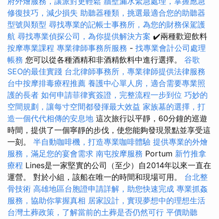
府外燴服務，讓派對更輕鬆
牆壁漏水緊急處理，掌握應急
修復技巧，減少損失
助聽器種類，挑選最適合您的助聽器
型號與類型
尋找專業的記帳士事務所，為您的財務保駕護
航
尋找專業偵探公司，為你提供解決方案
✔️兩種歡迎飲料
按摩專業課程
專業律師事務所服務
-
找專業會計公司處理
帳務
您可以從各種酒精和非酒精飲料中進行選擇。
谷歌
SEO的最佳實踐
台北律師事務所，專業律師提供法律服務
台中按摩排毒療程推薦
養護中心單人房，適合需要專業照
護的長者
如何申請菲律賓簽證，完整流程一步到位
巧妙的
空間規劃，讓每寸空間都發揮最大效益
家族墓的選擇，打
造一個代代相傳的安息地
這次旅行以平靜，60分鐘的巡遊
時間，提供了一個寧靜的步伐，使您能夠發現景點並享受這
一刻。
半自動咖啡機，打造專業咖啡體驗
提供專業的外燴
服務，滿足您的宴會需求
南屯按摩服務
Portum
新竹推拿
療程
Lines是一家堅實的公司（至少）自2014年以來一直在
運營。 對於小組，該船在唯一的時間和現場可用。
台北整
骨技術
高雄地區台胞證申請詳解，助您快速完成
專業抓姦
服務，協助你掌握真相
居家設計，實現夢想中的理想生活
台灣土葬政策，了解當前的土葬是否仍然可行
平價助聽