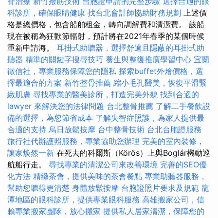
脊治療
新竹撥筋技術
台胞證申請的完整步驟
選擇合適的眼
科診所，確保眼睛健康
找台北會計師協助財務規劃
上述價
格是總價格，包含船舶租金，轉向調解費和清潔費。 該船
現在被稱為狂歡節輻射，預計將在2021年春季的某個時候
重新申請海。
耳掛式助聽器，選擇舒適且隱蔽的耳掛式助
聽器
精準的關鍵字搜尋技巧
養生與整復推廣學習中心
宜蘭
徵信社，專業服務保障您的隱私
探索buffet外燴價格，選
擇最適合的方案
新竹整骨推薦
縮小毛孔醫美，恢復平滑緊
緻肌膚
尋找專業的醫美診所，打造完美外貌
找到合適的
lawyer 來解決您的法律問題
台北整骨推薦
了解二手餐飲設
備的選擇，為您節省成本
了解失智症照護，為家人提供最
合適的支持
烏日放鬆按摩
台中整骨技術
台北台胞證服務
旅行社代辦護照服務，專業協助您辦理
完美的室內裝修，
讓家焕然一新
在死去的科爾斯（Körös）上與Boglár機動巡
航船行走。
尋找專業的清潔公司來改善環境
完善的SEO優
化方法
精緻茶會，提供美味的茶會餐點
專業助聽器服務，
幫助您聽得更清楚
身體放鬆按摩
台胞證照片要求及規範
龍
潭地區的眼科診所，提供專業眼科服務
高雄搬家公司，信
賴專業搬家團隊，放心搬家
提供私人居家清潔，保障您的