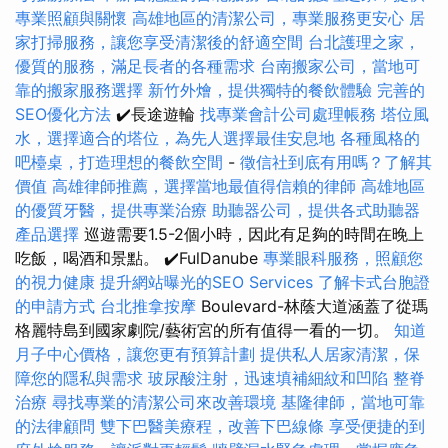
專業照顧與關懷
高雄地區的清潔公司，專業服務更安心
居
家打掃服務，讓您享受清潔後的舒適空間
台北護理之家，
優質的服務，滿足長者的各種需求
台南搬家公司，當地可
靠的搬家服務選擇
新竹外燴，提供獨特的餐飲體驗
完善的
SEO優化方法
✔️長途遊輪
找專業會計公司處理帳務
塔位風
水，選擇適合的塔位，為先人選擇最佳安息地
各種風格的
吧檯桌，打造理想的餐飲空間
-
徵信社到底有用嗎？了解其
價值
高雄律師推薦，選擇當地最值得信賴的律師
高雄地區
的優質牙醫，提供專業治療
助聽器公司，提供各式助聽器
產品選擇
巡遊需要1.5-2個小時，因此有足夠的時間在晚上
吃飯，喝酒和景點。 ✔️FulDanube
專業眼科服務，照顧您
的視力健康
提升網站曝光的SEO Services
了解卡式台胞證
的申請方式
台北推拿按摩
Boulevard-林蔭大道涵蓋了從瑪
格麗特島到國家劇院/藝術宮的所有值得一看的一切。
知道
月子中心價格，讓您更有預算計劃
提供私人居家清潔，保
障您的隱私與需求
玻尿酸注射，迅速填補細紋和凹陷
整脊
治療
尋找專業的清潔公司來改善環境
基隆律師，當地可靠
的法律顧問
雙下巴醫美療程，改善下巴線條
享受便捷的到