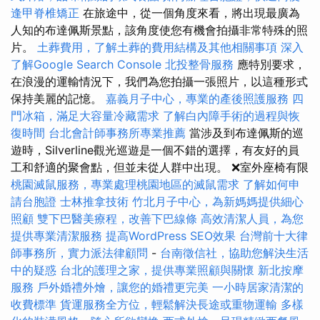
逢甲脊椎矯正
在旅途中，從一個角度來看，將出現最廣為
人知的布達佩斯景點，該角度使您有機會拍攝非常特殊的照
片。
土葬費用，了解土葬的費用結構及其他相關事項
深入
了解Google Search Console
北投整骨服務
應特別要求，
在浪漫的運輸情況下，我們為您拍攝一張照片，以這種形式
保持美麗的記憶。
嘉義月子中心，專業的產後照護服務
四
門冰箱，滿足大容量冷藏需求
了解白內障手術的過程與恢
復時間
台北會計師事務所專業推薦
當涉及到布達佩斯的巡
遊時，Silverline觀光巡遊是一個不錯的選擇，有友好的員
工和舒適的聚會點，但並未從人群中出現。 ❌室外座椅有限
桃園滅鼠服務，專業處理桃園地區的滅鼠需求
了解如何申
請台胞證
士林推拿技術
竹北月子中心，為新媽媽提供細心
照顧
雙下巴醫美療程，改善下巴線條
高效清潔人員，為您
提供專業清潔服務
提高WordPress SEO效果
台灣前十大律
師事務所，實力派法律顧問
-
台南徵信社，協助您解決生活
中的疑惑
台北的護理之家，提供專業照顧與關懷
新北按摩
服務
戶外婚禮外燴，讓您的婚禮更完美
一小時居家清潔的
收費標準
貨運服務全方位，輕鬆解決長途或重物運輸
多樣