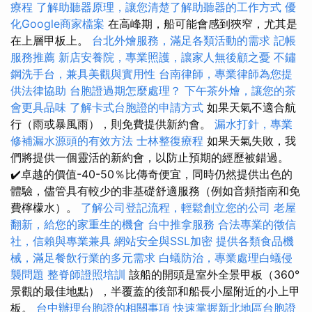
療程
了解助聽器原理，讓您清楚了解助聽器的工作方式
優
化Google商家檔案
在高峰期，船可能會感到狹窄，尤其是
在上層甲板上。
台北外燴服務，滿足各類活動的需求
記帳
服務推薦
新店安養院，專業照護，讓家人無後顧之憂
不鏽
鋼洗手台，兼具美觀與實用性
台南律師，專業律師為您提
供法律協助
台胞證過期怎麼處理？
下午茶外燴，讓您的茶
會更具品味
了解卡式台胞證的申請方式
如果天氣不適合航
行（雨或暴風雨），則免費提供新約會。
漏水打針，專業
修補漏水源頭的有效方法
士林整復療程
如果天氣失敗，我
們將提供一個靈活的新約會，以防止預期的經歷被錯過。
✔️卓越的價值-40-50％比傳奇便宜，同時仍然提供出色的
體驗，儘管具有較少的非基礎舒適服務（例如音頻指南和免
費檸檬水）。
了解公司登記流程，輕鬆創立您的公司
老屋
翻新，給您的家重生的機會
台中推拿服務
合法專業的徵信
社，信賴與專業兼具
網站安全與SSL加密
提供各類食品機
械，滿足餐飲行業的多元需求
白蟻防治，專業處理白蟻侵
襲問題
整脊師證照培訓
該船的開頭是室外全景甲板（360°
景觀的最佳地點），半覆蓋的後部和船長小屋附近的小上甲
板。
台中辦理台胞證的相關事項
快速掌握新北地區台胞證