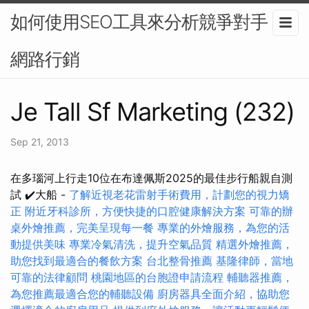
如何使用SEO工具來分析競爭對手？-
網路行銷
Je Tall Sf Marketing (232)
Sep 21, 2013
在多瑙河上行走10位在布達佩斯2025的最佳步行船親自測
試 ✔️大船 -
了解近視老花雷射手術費用，計劃您的視力矯
正
附近牙科診所，方便快捷的口腔健康解決方案
可靠的辦
桌外燴推薦，完美呈現每一餐
專業的外燴服務，為您的活
動提供美味
專業冷氣清洗，提升空氣品質
精選外燴推薦，
助您找到最適合的餐飲方案
台北整骨推薦
基隆律師，當地
可靠的法律顧問
桃園地區的台胞證申請流程
輔聽器推薦，
為您推薦最適合您的輔聽設備
廚房器具全面介紹，協助您